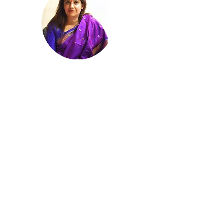
Shri Ritesh Pandey
Shri Ritesh Pandey is a Member of
Parliament representing Ambedkarnagar
constituency in Uttar Pradesh. As the Floor
leader of Bahujan Samajwadi Party, he is
one of the youngest Parliamentarians to
lead a national party in Parliament.